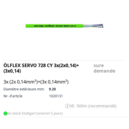
ÖLFLEX SERVO 728 CY 3x(2x0,14)+
sure
(3x0,14)
demande
3x (2x 0,14mm²)+(3x 0,14mm²)
Diamètre extérieure mm:
9.20
Nr- d'article
1020131
VE: 500m (recommandé)
en stock Stuttgart (environ 5 jours)