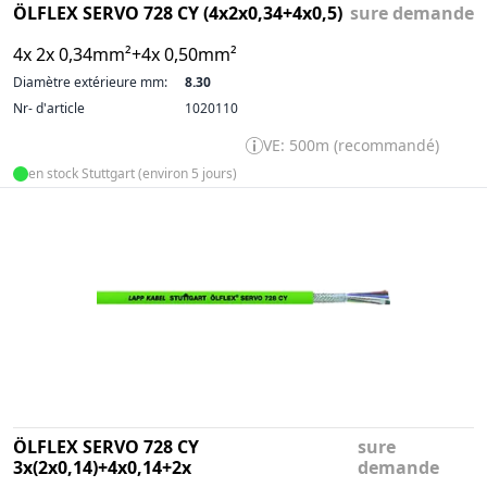
ÖLFLEX SERVO 728 CY (4x2x0,34+4x0,5)
sure demande
4x 2x 0,34mm²+4x 0,50mm²
Diamètre extérieure mm:
8.30
Nr- d'article
1020110
VE: 500m (recommandé)
en stock Stuttgart (environ 5 jours)
ÖLFLEX SERVO 728 CY
sure
3x(2x0,14)+4x0,14+2x
demande