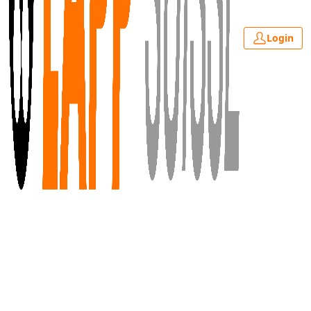
Login