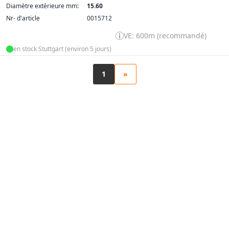
Diamètre extérieure mm:
15.60
Nr- d'article
0015712
VE: 600m (recommandé)
en stock Stuttgart (environ 5 jours)
1
»