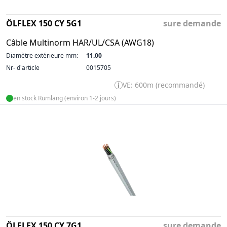
ÖLFLEX 150 CY 5G1
sure demande
Câble Multinorm HAR/UL/CSA (AWG18)
Diamètre extérieure mm:
11.00
Nr- d'article
0015705
VE: 600m (recommandé)
en stock Rümlang (environ 1-2 jours)
ÖLFLEX 150 CY 7G1
sure demande