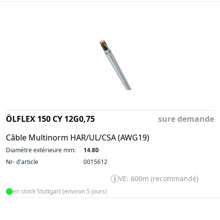
ÖLFLEX 150 CY 12G0,75
sure demande
Câble Multinorm HAR/UL/CSA (AWG19)
Diamètre extérieure mm:
14.80
Nr- d'article
0015612
VE: 600m (recommandé)
en stock Stuttgart (environ 5 jours)