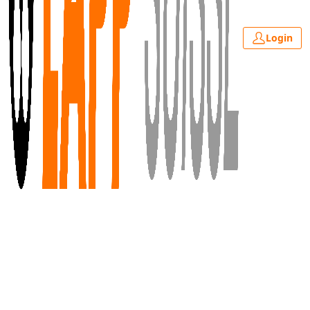
Login