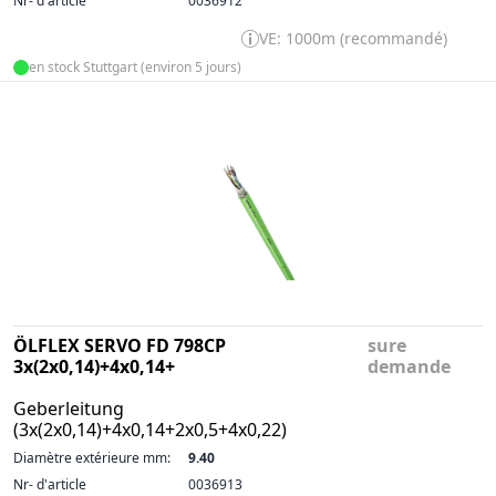
Nr- d'article
0036912
VE: 1000m (recommandé)
en stock Stuttgart (environ 5 jours)
ÖLFLEX SERVO FD 798CP
sure
3x(2x0,14)+4x0,14+
demande
Geberleitung
(3x(2x0,14)+4x0,14+2x0,5+4x0,22)
Diamètre extérieure mm:
9.40
Nr- d'article
0036913