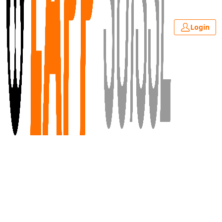
Login