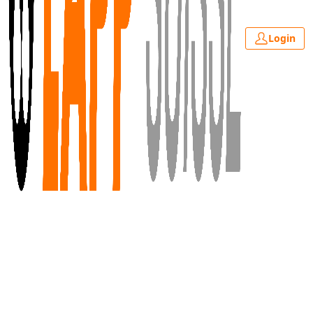
Login