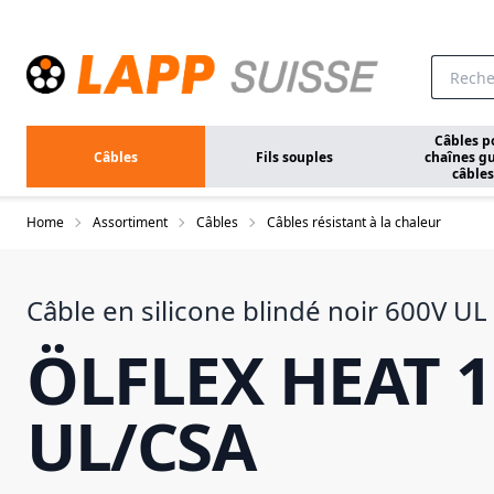
Aller au contenu principal
Câbles p
Câbles
Fils souples
chaînes gu
câbles
Home
Assortiment
Câbles
Câbles résistant à la chaleur
Câble en silicone blindé noir 600V UL
ÖLFLEX HEAT 1
UL/CSA