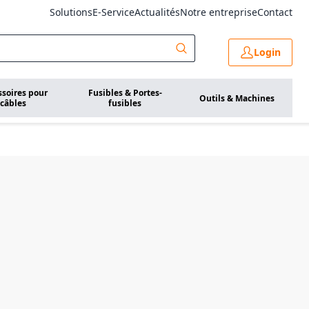
Solutions
E-Service
Actualités
Notre entreprise
Contact
Login
ssoires pour
Fusibles & Portes-
Outils & Machines
câbles
fusibles