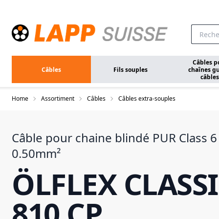
Aller au contenu principal
Câbles p
Câbles
Fils souples
chaînes gu
câbles
Home
Assortiment
Câbles
Câbles extra-souples
Câble pour chaine blindé PUR Class 
0.50mm²
ÖLFLEX CLASSI
810 CP