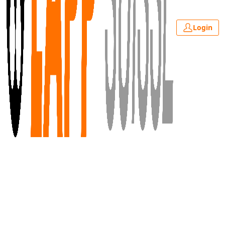
Login