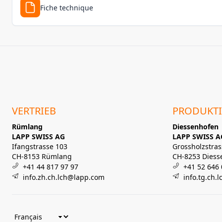
Fiche technique
VERTRIEB
PRODUKT
Rümlang
Diessenhofen
LAPP SWISS AG
LAPP SWISS A
Ifangstrasse 103
Grossholzstras
CH-8153 Rümlang
CH-8253 Diess
+41 44 817 97 97
+41 52 646 
info.zh.ch.lch@lapp.com
info.tg.ch.