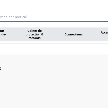
our
Gaines de
Acce
ide-
protection &
Connecteurs
raccords
s