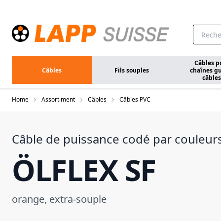
Aller au contenu principal
Câbles p
Câbles
Fils souples
chaînes gu
câbles
Home
Assortiment
Câbles
Câbles PVC
Câble de puissance codé par couleur
ÖLFLEX SF
orange, extra-souple