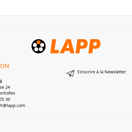
ION
S’inscrire à la Newsletter
G
se 24
enhofen
05 30
lch@lapp.com