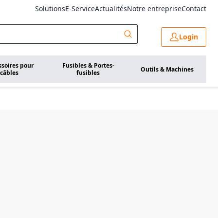
Solutions
E-Service
Actualités
Notre entreprise
Contact
Login
ssoires pour
Fusibles & Portes-
Outils & Machines
câbles
fusibles