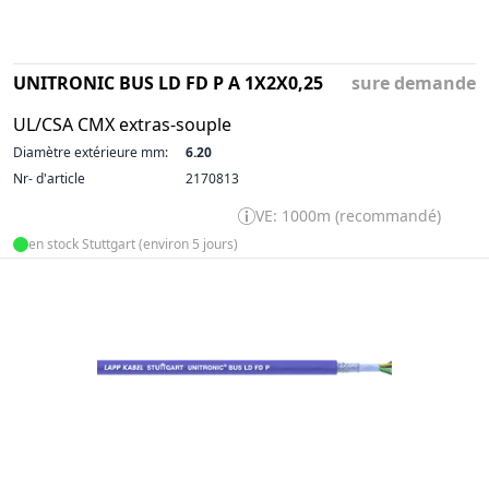
UNITRONIC BUS LD FD P A 1X2X0,25
sure demande
UL/CSA CMX extras-souple
Diamètre extérieure mm:
6.20
Nr- d'article
2170813
VE: 1000m (recommandé)
en stock Stuttgart (environ 5 jours)