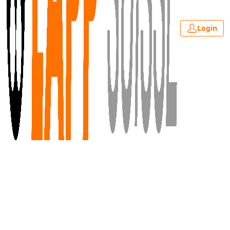
Login