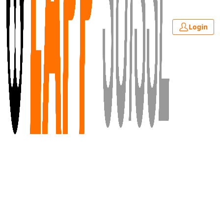
Login