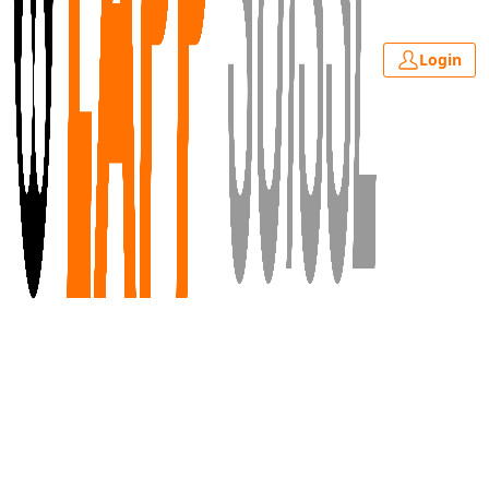
Login