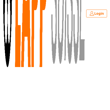
Login