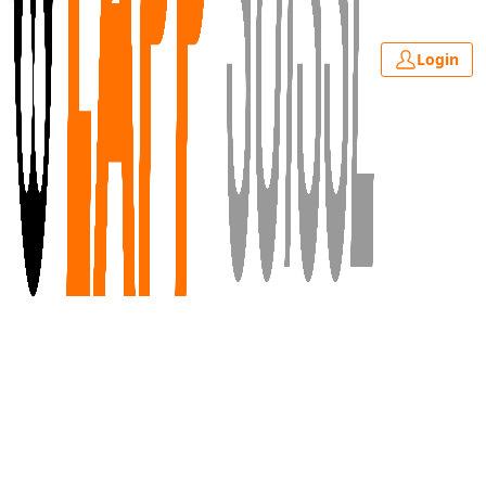
Login