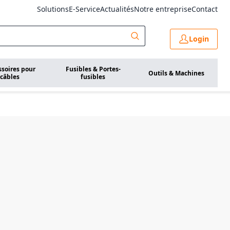
Solutions
E-Service
Actualités
Notre entreprise
Contact
Login
ssoires pour
Fusibles & Portes-
Outils & Machines
câbles
fusibles