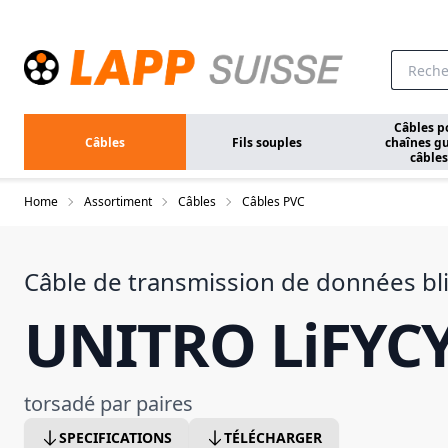
Aller au contenu principal
Câbles p
Câbles
Fils souples
chaînes gu
câbles
Home
Assortiment
Câbles
Câbles PVC
Câble de transmission de données bl
UNITRO LiFYCY
torsadé par paires
SPECIFICATIONS
TÉLÉCHARGER