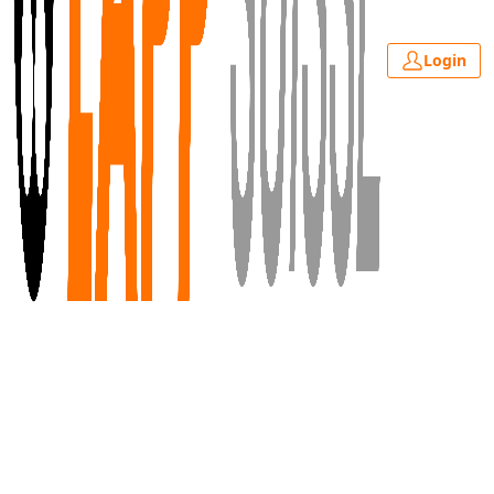
Login