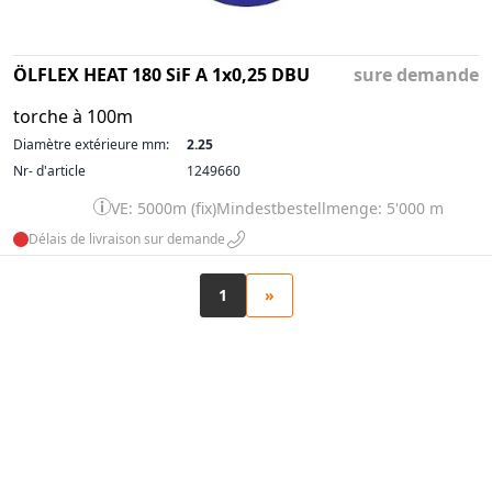
ÖLFLEX HEAT 180 SiF A 1x0,25 DBU
sure demande
torche à 100m
Diamètre extérieure mm:
2.25
Nr- d'article
1249660
VE: 5000m (fix)
Mindestbestellmenge: 5'000 m
Délais de livraison sur demande
1
»