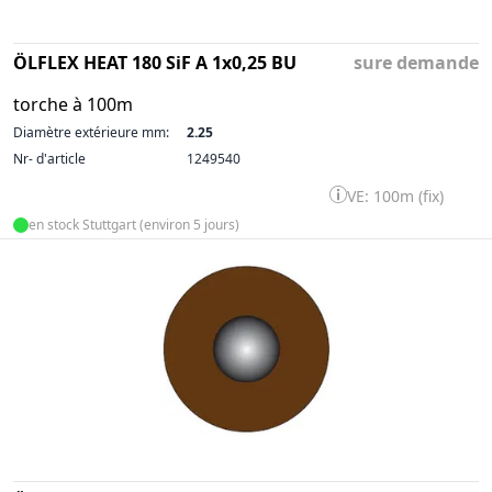
ÖLFLEX HEAT 180 SiF A 1x0,25 BU
sure demande
torche à 100m
Diamètre extérieure mm:
2.25
Nr- d'article
1249540
VE: 100m (fix)
en stock Stuttgart (environ 5 jours)