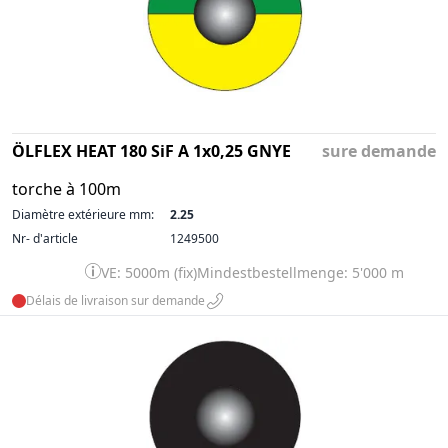
ÖLFLEX HEAT 180 SiF A 1x0,25 GNYE
sure demande
torche à 100m
Diamètre extérieure mm:
2.25
Nr- d'article
1249500
VE: 5000m (fix)
Mindestbestellmenge: 5'000 m
Délais de livraison sur demande