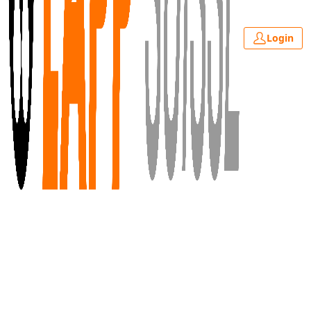
Login