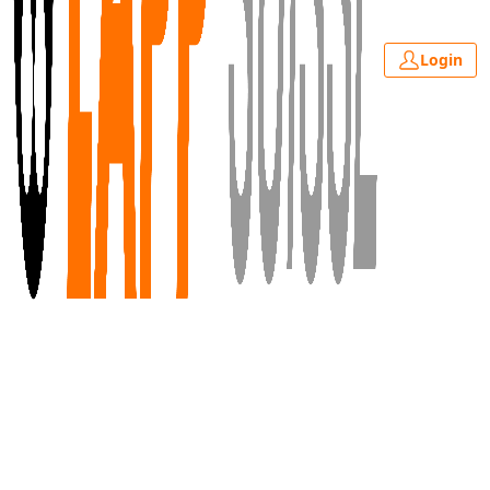
Login