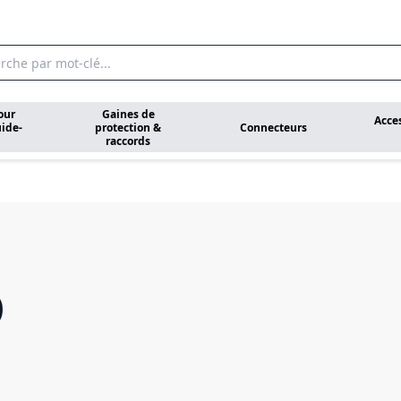
our
Gaines de
Acce
ide-
protection &
Connecteurs
raccords
D