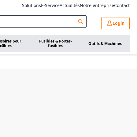
Solutions
E-Service
Actualités
Notre entreprise
Contact
Login
ssoires pour
Fusibles & Portes-
Outils & Machines
câbles
fusibles