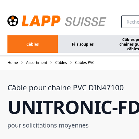
Aller au contenu principal
Câbles p
Câbles
Fils souples
chaînes gu
câbles
Home
Assortiment
Câbles
Câbles PVC
Câble pour chaine PVC DIN47100
UNITRONIC-F
pour solicitations moyennes