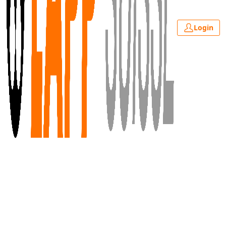
Login