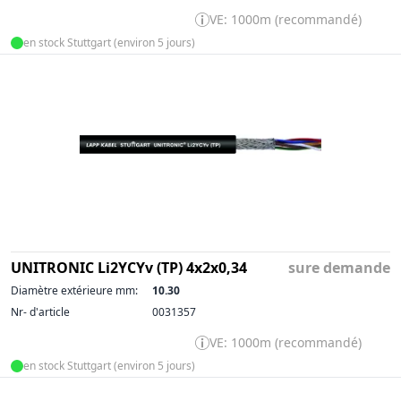
VE: 1000m (recommandé)
en stock Stuttgart (environ 5 jours)
UNITRONIC Li2YCYv (TP) 4x2x0,34
sure demande
Diamètre extérieure mm:
10.30
Nr- d'article
0031357
VE: 1000m (recommandé)
en stock Stuttgart (environ 5 jours)