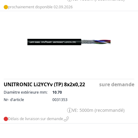
prochainement disponible 02.09.2026
UNITRONIC Li2YCYv (TP) 8x2x0,22
sure demande
Diamètre extérieure mm:
10.70
Nr- d'article
0031353
VE: 5000m (recommandé)
Délais de livraison sur demande