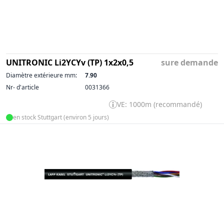
UNITRONIC Li2YCYv (TP) 1x2x0,5
sure demande
Diamètre extérieure mm:
7.90
Nr- d'article
0031366
VE: 1000m (recommandé)
en stock Stuttgart (environ 5 jours)