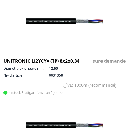
UNITRONIC Li2YCYv (TP) 8x2x0,34
sure demande
Diamètre extérieure mm:
12.60
Nr- d'article
0031358
VE: 1000m (recommandé)
en stock Stuttgart (environ 5 jours)