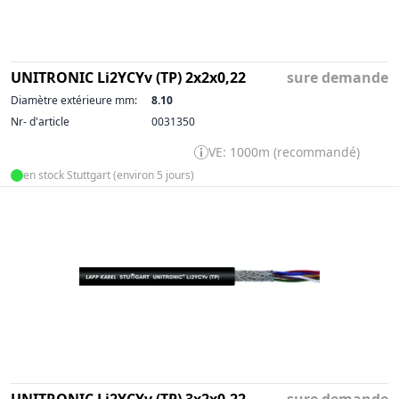
UNITRONIC Li2YCYv (TP) 2x2x0,22
sure demande
Diamètre extérieure mm:
8.10
Nr- d'article
0031350
VE: 1000m (recommandé)
en stock Stuttgart (environ 5 jours)