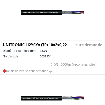
UNITRONIC Li2YCYv (TP) 10x2x0,22
sure demande
Diamètre extérieure mm:
12.00
Nr- d'article
0031354
VE: 5000m (recommandé)
Délais de livraison sur demande