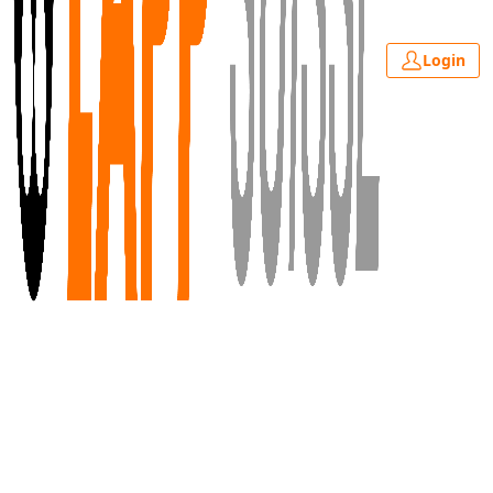
Login