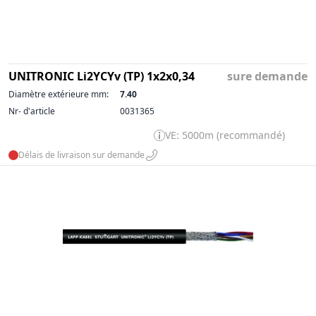
UNITRONIC Li2YCYv (TP) 1x2x0,34
sure demande
Diamètre extérieure mm:
7.40
Nr- d'article
0031365
VE: 5000m (recommandé)
Délais de livraison sur demande