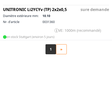
UNITRONIC Li2YCYv (TP) 2x2x0,5
sure demande
Diamètre extérieure mm:
10.10
Nr- d'article
0031360
VE: 1000m (recommandé)
en stock Stuttgart (environ 5 jours)
1
»