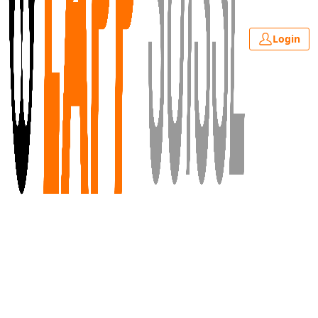
Login