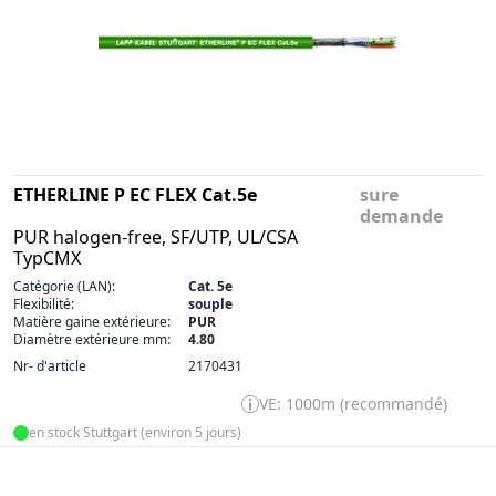
ETHERLINE P EC FLEX Cat.5e
sure
demande
PUR halogen-free, SF/UTP, UL/CSA
TypCMX
Catégorie (LAN):
Cat. 5e
Flexibilité:
souple
Matière gaine extérieure:
PUR
Diamètre extérieure mm:
4.80
Nr- d'article
2170431
VE: 1000m (recommandé)
en stock Stuttgart (environ 5 jours)