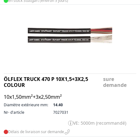
en stock Stuttgart (environ 5 jours)
ÖLFLEX TRUCK 470 P 10X1,5+3X2,5
sure
COLOUR
demande
10x1,50mm²+3x2,50mm²
Diamètre extérieure mm:
14.40
Nr- d'article
7027031
VE: 5000m (recommandé)
Délais de livraison sur demande