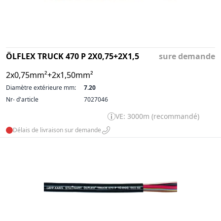
ÖLFLEX TRUCK 470 P 2X0,75+2X1,5
sure demande
2x0,75mm²+2x1,50mm²
Diamètre extérieure mm:
7.20
Nr- d'article
7027046
VE: 3000m (recommandé)
Délais de livraison sur demande