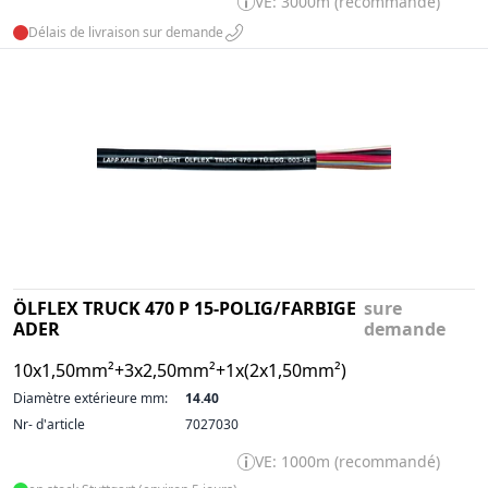
VE: 3000m (recommandé)
Délais de livraison sur demande
ÖLFLEX TRUCK 470 P 15-POLIG/FARBIGE
sure
ADER
demande
10x1,50mm²+3x2,50mm²+1x(2x1,50mm²)
Diamètre extérieure mm:
14.40
Nr- d'article
7027030
VE: 1000m (recommandé)