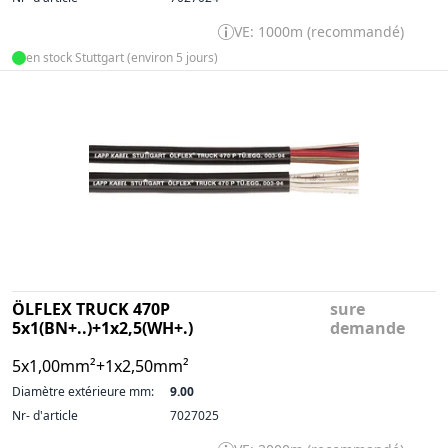
VE: 1000m (recommandé)
en stock Stuttgart (environ 5 jours)
ÖLFLEX TRUCK 470P
sure
5x1(BN+..)+1x2,5(WH+.)
demande
5x1,00mm²+1x2,50mm²
Diamètre extérieure mm:
9.00
Nr- d'article
7027025