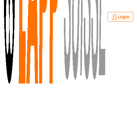
Login