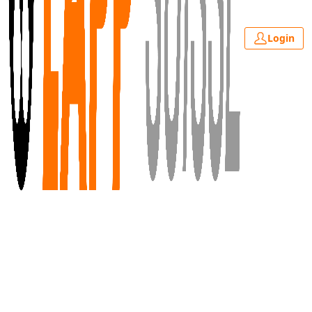
Login