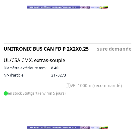
UNITRONIC BUS CAN FD P 2X2X0,25
sure demande
UL/CSA CMX, extras-souple
Diamètre extérieure mm:
8.40
Nr- d'article
2170273
VE: 1000m (recommandé)
en stock Stuttgart (environ 5 jours)