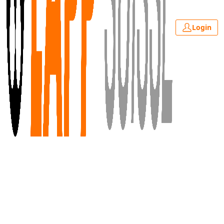
Login