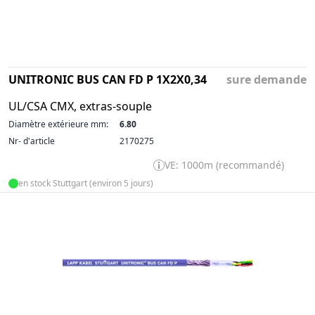
UNITRONIC BUS CAN FD P 1X2X0,34
sure demande
UL/CSA CMX, extras-souple
Diamètre extérieure mm:
6.80
Nr- d'article
2170275
VE: 1000m (recommandé)
en stock Stuttgart (environ 5 jours)