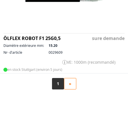
ÖLFLEX ROBOT F1 25G0,5
sure demande
Diamètre extérieure mm:
15.20
Nr- d'article
0029609
VE: 1000m (recommandé)
en stock Stuttgart (environ 5 jours)
1
»