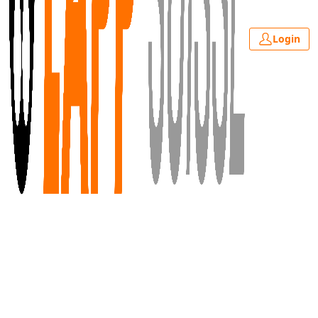
Login