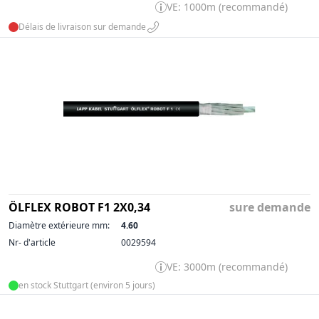
VE: 1000m (recommandé)
Délais de livraison sur demande
ÖLFLEX ROBOT F1 2X0,34
sure demande
Diamètre extérieure mm:
4.60
Nr- d'article
0029594
VE: 3000m (recommandé)
en stock Stuttgart (environ 5 jours)