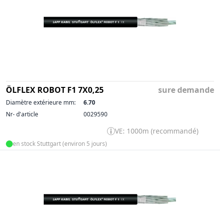
ÖLFLEX ROBOT F1 7X0,25
sure demande
Diamètre extérieure mm:
6.70
Nr- d'article
0029590
VE: 1000m (recommandé)
en stock Stuttgart (environ 5 jours)