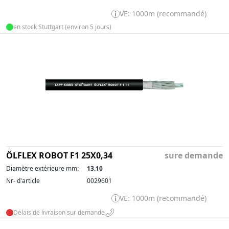
VE: 1000m (recommandé)
en stock Stuttgart (environ 5 jours)
ÖLFLEX ROBOT F1 25X0,34
sure demande
Diamètre extérieure mm:
13.10
Nr- d'article
0029601
VE: 1000m (recommandé)
Délais de livraison sur demande