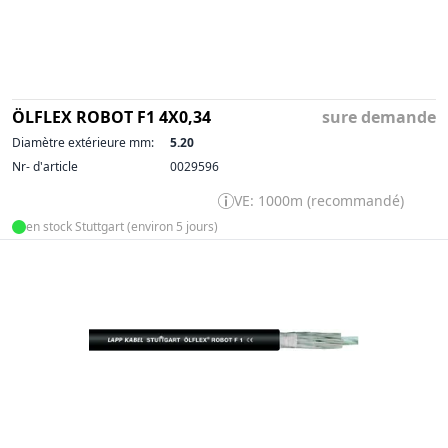
ÖLFLEX ROBOT F1 4X0,34
sure demande
Diamètre extérieure mm:
5.20
Nr- d'article
0029596
VE: 1000m (recommandé)
en stock Stuttgart (environ 5 jours)