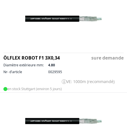
ÖLFLEX ROBOT F1 3X0,34
sure demande
Diamètre extérieure mm:
4.80
Nr- d'article
0029595
VE: 1000m (recommandé)
en stock Stuttgart (environ 5 jours)