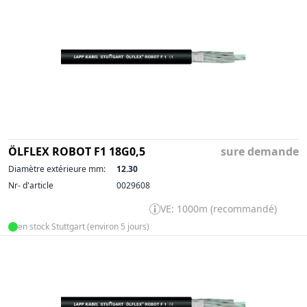
ÖLFLEX ROBOT F1 18G0,5
sure demande
Diamètre extérieure mm:
12.30
Nr- d'article
0029608
VE: 1000m (recommandé)
en stock Stuttgart (environ 5 jours)