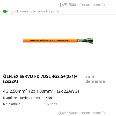
VE: 500m (recommandé)
en stock Rümlang (environ 1-2 jours)
ÖLFLEX SERVO FD 7DSL 4G2,5+(2x1)+
sure
(2x22A)
demande
4G 2,50mm²+(2x 1,00mm²)+(2x 22AWG)
Diamètre extérieure mm:
14.00
Nr- d'article
1023279
VE: 500m (recommandé)