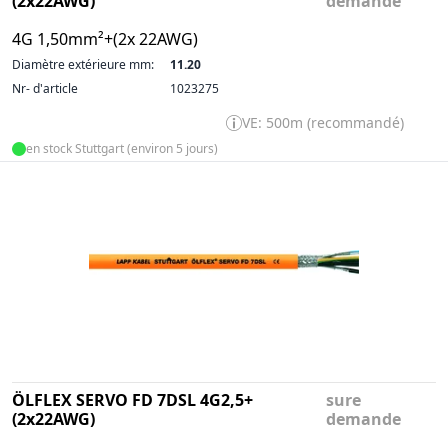
(2x22AWG)
demande
4G 1,50mm²+(2x 22AWG)
Diamètre extérieure mm:
11.20
Nr- d'article
1023275
VE: 500m (recommandé)
en stock Stuttgart (environ 5 jours)
ÖLFLEX SERVO FD 7DSL 4G2,5+
sure
(2x22AWG)
demande