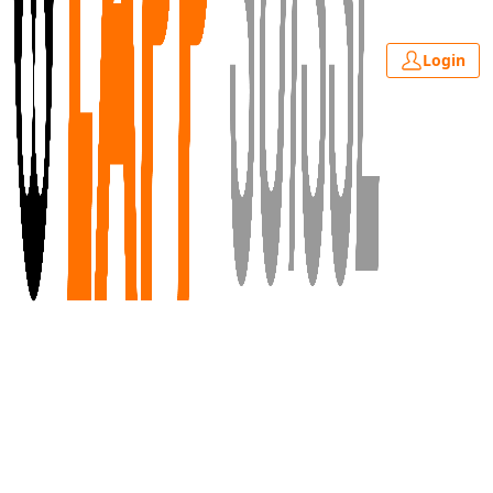
Login