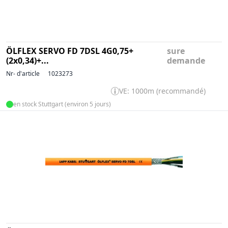
ÖLFLEX SERVO FD 7DSL 4G0,75+
sure
(2x0,34)+...
demande
Nr- d'article
1023273
VE: 1000m (recommandé)
en stock Stuttgart (environ 5 jours)