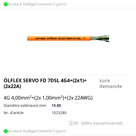
en stock Stuttgart (environ 5 jours)
ÖLFLEX SERVO FD 7DSL 4G4+(2x1)+
sure
(2x22A)
demande
4G 4,00mm²+(2x 1,00mm²)+(2x 22AWG)
Diamètre extérieure mm:
15.80
Nr- d'article
1023280
VE: 500m (recommandé)
en stock Stuttgart (environ 5 jours)