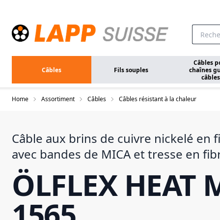
Aller au contenu principal
Câbles p
Câbles
Fils souples
chaînes gu
câbles
Home
Assortiment
Câbles
Câbles résistant à la chaleur
Câble aux brins de cuivre nickelé en f
avec bandes de MICA et tresse en fib
ÖLFLEX HEAT 
1565