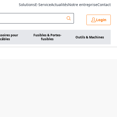
Solutions
E-Service
Actualités
Notre entreprise
Contact
Login
ssoires pour
Fusibles & Portes-
Outils & Machines
câbles
fusibles