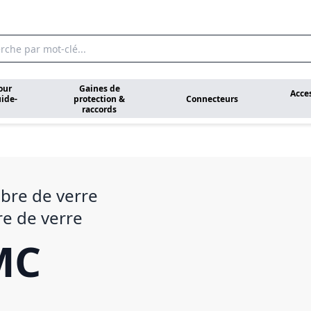
our
Gaines de
Acce
ide-
protection &
Connecteurs
raccords
ibre de verre
re de verre
MC