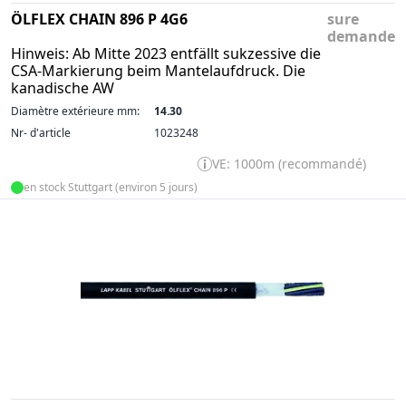
ÖLFLEX CHAIN 896 P 4G6
sure
demande
Hinweis: Ab Mitte 2023 entfällt sukzessive die
CSA-Markierung beim Mantelaufdruck. Die
kanadische AW
Diamètre extérieure mm:
14.30
Nr- d'article
1023248
VE: 1000m (recommandé)
en stock Stuttgart (environ 5 jours)