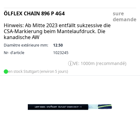
ÖLFLEX CHAIN 896 P 4G4
sure
demande
Hinweis: Ab Mitte 2023 entfällt sukzessive die
CSA-Markierung beim Mantelaufdruck. Die
kanadische AW
Diamètre extérieure mm:
12.50
Nr- d'article
1023245
VE: 1000m (recommandé)
en stock Stuttgart (environ 5 jours)