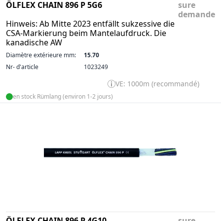
ÖLFLEX CHAIN 896 P 5G6
sure
demande
Hinweis: Ab Mitte 2023 entfällt sukzessive die
CSA-Markierung beim Mantelaufdruck. Die
kanadische AW
Diamètre extérieure mm:
15.70
Nr- d'article
1023249
VE: 1000m (recommandé)
en stock Rümlang (environ 1-2 jours)
ÖLFLEX CHAIN 896 P 4G10
sure