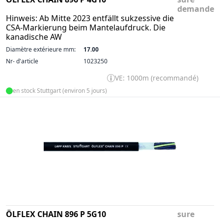
demande
Hinweis: Ab Mitte 2023 entfällt sukzessive die
CSA-Markierung beim Mantelaufdruck. Die
kanadische AW
Diamètre extérieure mm:
17.00
Nr- d'article
1023250
VE: 1000m (recommandé)
en stock Stuttgart (environ 5 jours)
ÖLFLEX CHAIN 896 P 5G10
sure