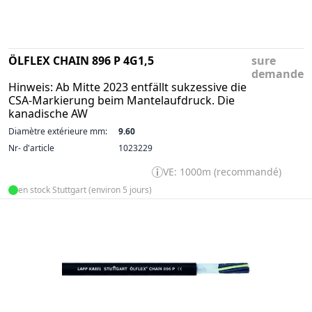
ÖLFLEX CHAIN 896 P 4G1,5
sure
demande
Hinweis: Ab Mitte 2023 entfällt sukzessive die
CSA-Markierung beim Mantelaufdruck. Die
kanadische AW
Diamètre extérieure mm:
9.60
Nr- d'article
1023229
VE: 1000m (recommandé)
en stock Stuttgart (environ 5 jours)