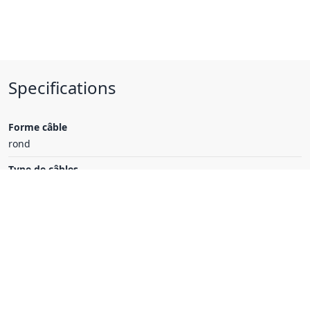
Specifications
Forme câble
rond
Type de câbles
ÖLFLEX CHAIN 896 P
Matière gaine extérieure
PUR
Blindage
sans blindage
Flexibilité