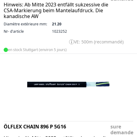
Hinweis: Ab Mitte 2023 entfällt sukzessive die
CSA-Markierung beim Mantelaufdruck. Die
kanadische AW
Diamètre extérieure mm:
21.20
Nr- d'article
1023252
VE: 500m (recommandé)
en stock Stuttgart (environ 5 jours)
ÖLFLEX CHAIN 896 P 5G16
sure
demande