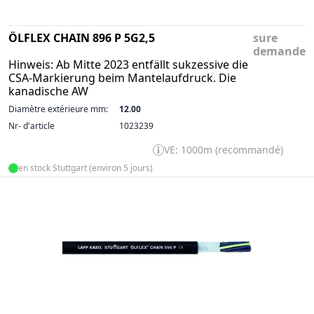
ÖLFLEX CHAIN 896 P 5G2,5
sure
demande
Hinweis: Ab Mitte 2023 entfällt sukzessive die
CSA-Markierung beim Mantelaufdruck. Die
kanadische AW
Diamètre extérieure mm:
12.00
Nr- d'article
1023239
VE: 1000m (recommandé)
en stock Stuttgart (environ 5 jours)