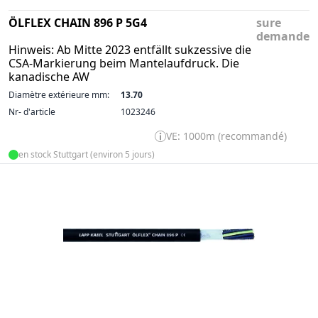
ÖLFLEX CHAIN 896 P 5G4
sure
demande
Hinweis: Ab Mitte 2023 entfällt sukzessive die
CSA-Markierung beim Mantelaufdruck. Die
kanadische AW
Diamètre extérieure mm:
13.70
Nr- d'article
1023246
VE: 1000m (recommandé)
en stock Stuttgart (environ 5 jours)