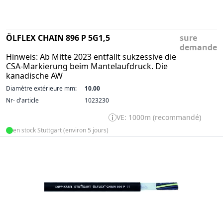
ÖLFLEX CHAIN 896 P 5G1,5
sure
demande
Hinweis: Ab Mitte 2023 entfällt sukzessive die
CSA-Markierung beim Mantelaufdruck. Die
kanadische AW
Diamètre extérieure mm:
10.00
Nr- d'article
1023230
VE: 1000m (recommandé)
en stock Stuttgart (environ 5 jours)