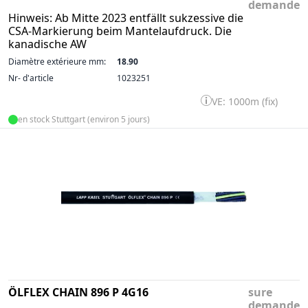
demande
Hinweis: Ab Mitte 2023 entfällt sukzessive die
CSA-Markierung beim Mantelaufdruck. Die
kanadische AW
Diamètre extérieure mm:
18.90
Nr- d'article
1023251
VE: 1000m (fix)
en stock Stuttgart (environ 5 jours)
ÖLFLEX CHAIN 896 P 4G16
sure
demande