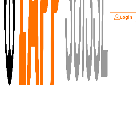
Login