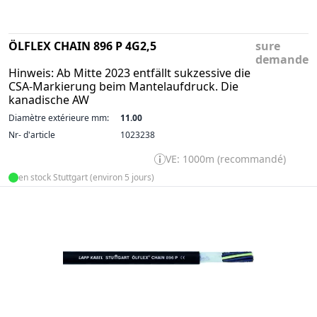
ÖLFLEX CHAIN 896 P 4G2,5
sure
demande
Hinweis: Ab Mitte 2023 entfällt sukzessive die
CSA-Markierung beim Mantelaufdruck. Die
kanadische AW
Diamètre extérieure mm:
11.00
Nr- d'article
1023238
VE: 1000m (recommandé)
en stock Stuttgart (environ 5 jours)