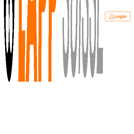
Login