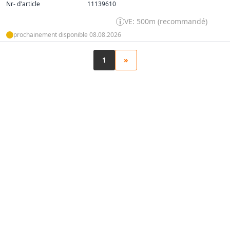
Nr- d'article
11139610
VE: 500m (recommandé)
prochainement disponible 08.08.2026
1
»