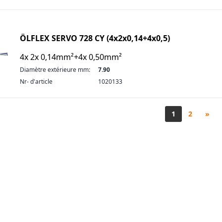
ÖLFLEX SERVO 728 CY (4x2x0,14+4x0,5)
4x 2x 0,14mm²+4x 0,50mm²
Diamètre extérieure mm:
7.90
Nr- d'article
1020133
1
2
»