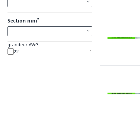
Section mm²
grandeur AWG
22
1