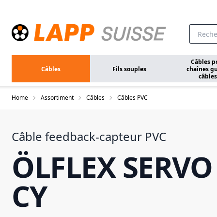
Aller au contenu principal
Câbles p
Câbles
Fils souples
chaînes gu
câbles
Home
Assortiment
Câbles
Câbles PVC
Câble feedback-capteur PVC
ÖLFLEX SERVO
CY