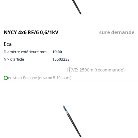
NYCY 4x6 RE/6 0,6/1kV
sure demande
Eca
Diamètre extérieure mm:
19.00
Nr- d'article
15503233
VE: 2500m (recommandé)
en stock Pologne (environ 5-10 jours)