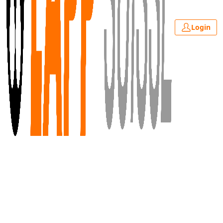
Login