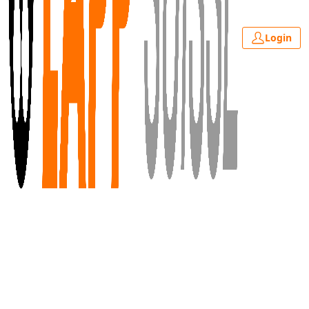
Login