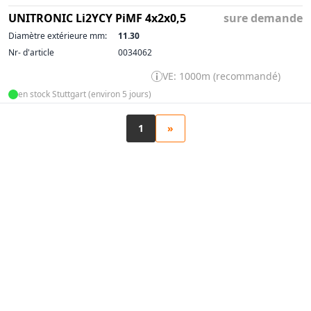
UNITRONIC Li2YCY PiMF 4x2x0,5
sure demande
Diamètre extérieure mm:
11.30
Nr- d'article
0034062
VE: 1000m (recommandé)
en stock Stuttgart (environ 5 jours)
1
»