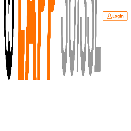
Login