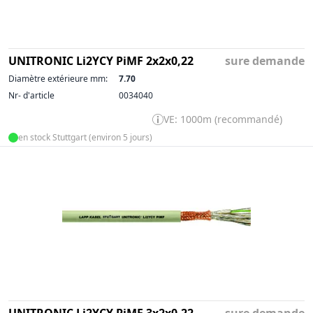
UNITRONIC Li2YCY PiMF 2x2x0,22
sure demande
Diamètre extérieure mm:
7.70
Nr- d'article
0034040
VE: 1000m (recommandé)
en stock Stuttgart (environ 5 jours)