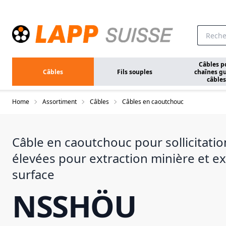
Aller au contenu principal
Câbles p
Câbles
Fils souples
chaînes gu
câbles
Home
Assortiment
Câbles
Câbles en caoutchouc
Câble en caoutchouc pour sollicitat
élevées pour extraction minière et ex
surface
NSSHÖU