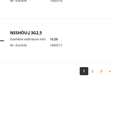
Nr- d'article
1600516
NSSHÖU-J 3G2,5
Diamètre extérieure mm:
13.20
Nr- d'article
1600517
1
2
3
»