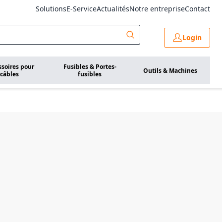
Solutions
E-Service
Actualités
Notre entreprise
Contact
Login
ssoires pour
Fusibles & Portes-
Outils & Machines
câbles
fusibles