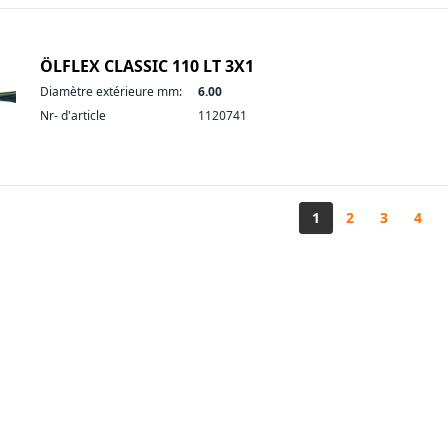
ÖLFLEX CLASSIC 110 LT 3X1
Diamètre extérieure mm:
6.00
Nr- d'article
1120741
1
2
3
4