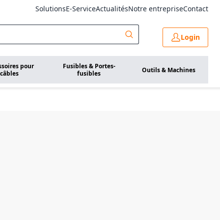
Solutions
E-Service
Actualités
Notre entreprise
Contact
Login
ssoires pour
Fusibles & Portes-
Outils & Machines
câbles
fusibles