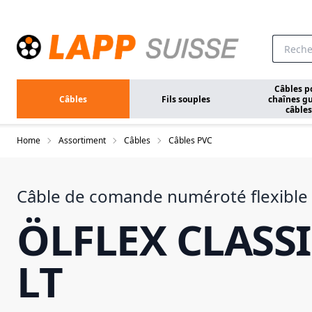
Aller au contenu principal
Câbles p
Câbles
Fils souples
chaînes gu
câbles
Home
Assortiment
Câbles
Câbles PVC
Câble de comande numéroté flexible 
ÖLFLEX CLASSI
LT