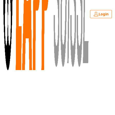
Login