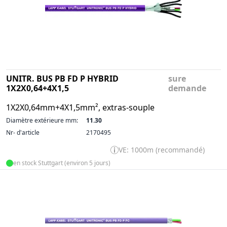
UNITR. BUS PB FD P HYBRID
sure
1X2X0,64+4X1,5
demande
1X2X0,64mm+4X1,5mm², extras-souple
Diamètre extérieure mm:
11.30
Nr- d'article
2170495
VE: 1000m (recommandé)
en stock Stuttgart (environ 5 jours)