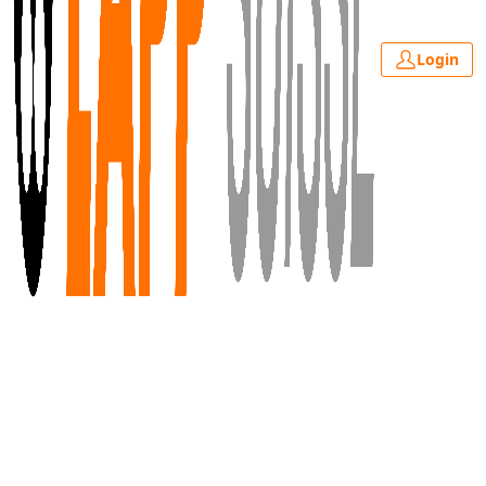
Login