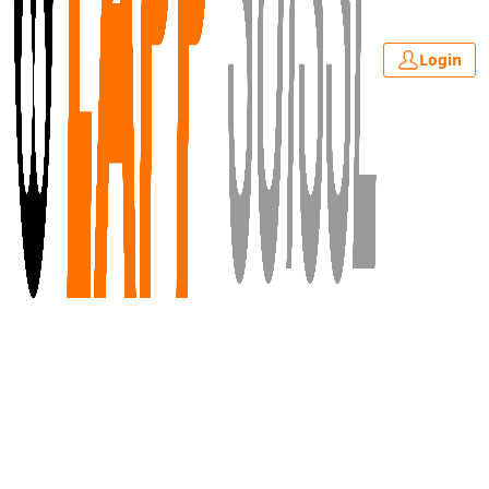
Login