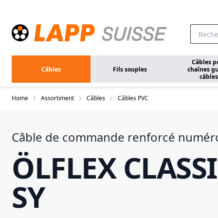
Aller au contenu principal
Câbles p
Câbles
Fils souples
chaînes gu
câbles
Home
Assortiment
Câbles
Câbles PVC
Câble de commande renforcé numér
ÖLFLEX CLASSI
SY