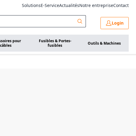
Solutions
E-Service
Actualités
Notre entreprise
Contact
Login
ssoires pour
Fusibles & Portes-
Outils & Machines
câbles
fusibles