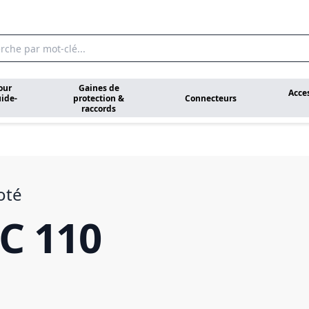
our
Gaines de
Acce
ide-
protection &
Connecteurs
raccords
oté
C 110