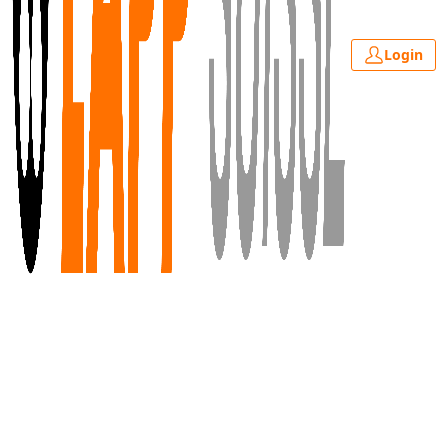
Login