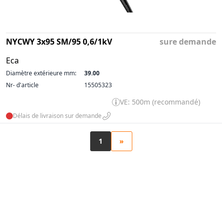
NYCWY 3x95 SM/95 0,6/1kV
sure demande
Eca
Diamètre extérieure mm:
39.00
Nr- d'article
15505323
VE: 500m (recommandé)
Délais de livraison sur demande
1
»