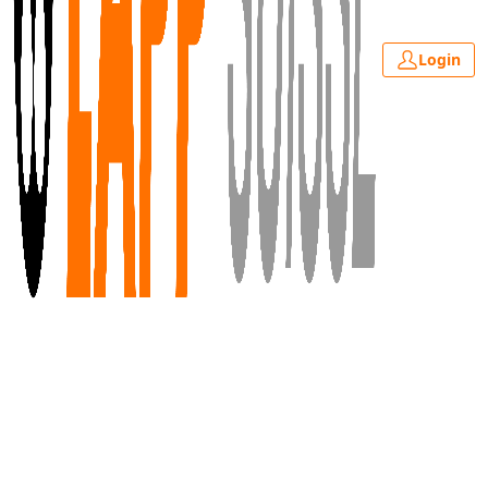
Login