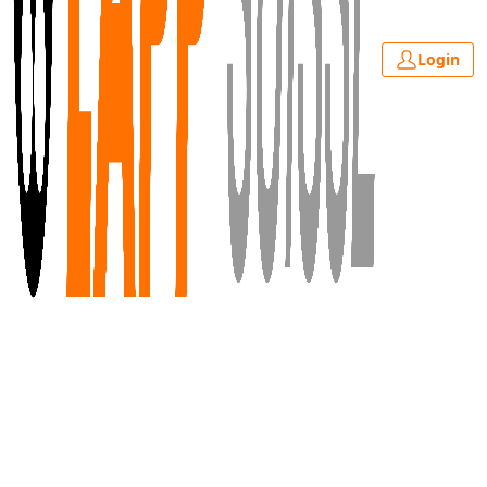
Login