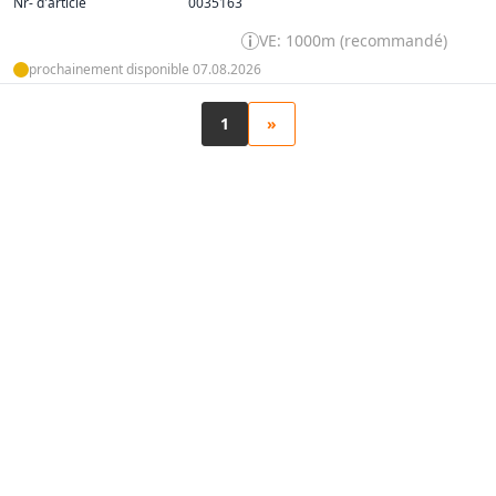
Nr- d'article
0035163
VE: 1000m (recommandé)
prochainement disponible 07.08.2026
1
»