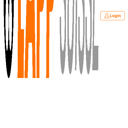
Login