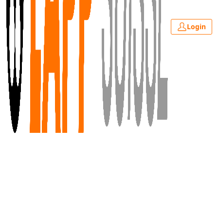
Login