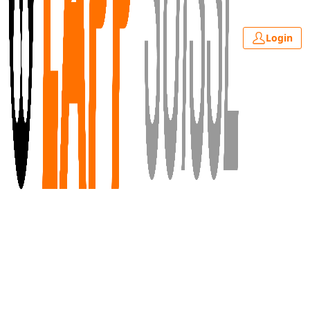
Login