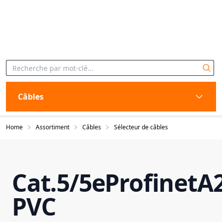
Câbles
Home
Assortiment
Câbles
Sélecteur de câbles
Cat.5/5eProfinetA
PVC