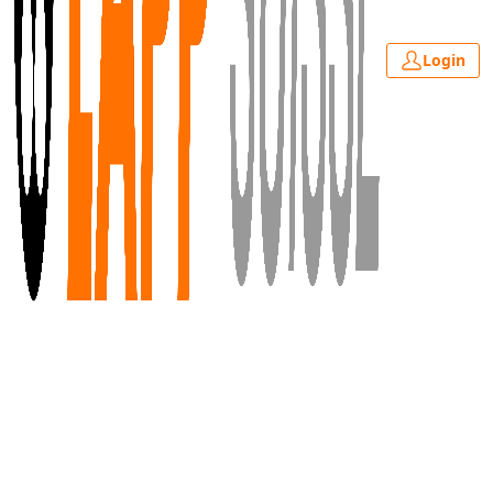
Login