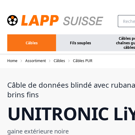
Aller au contenu principal
Câbles p
Câbles
Fils souples
chaînes gu
câbles
Home
Assortiment
Câbles
Câbles PUR
Câble de données blindé avec rubana
brins fins
UNITRONIC Li
gaine extérieure noire