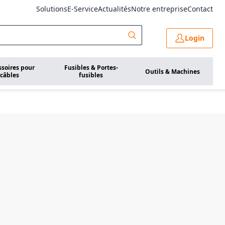
Solutions
E-Service
Actualités
Notre entreprise
Contact
Login
ssoires pour
Fusibles & Portes-
Outils & Machines
câbles
fusibles