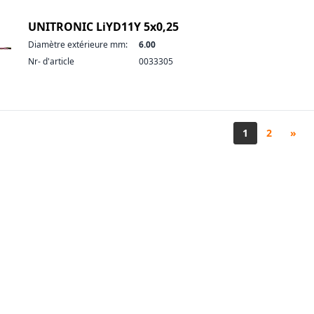
UNITRONIC LiYD11Y 5x0,25
Diamètre extérieure mm:
6.00
Nr- d'article
0033305
1
2
»