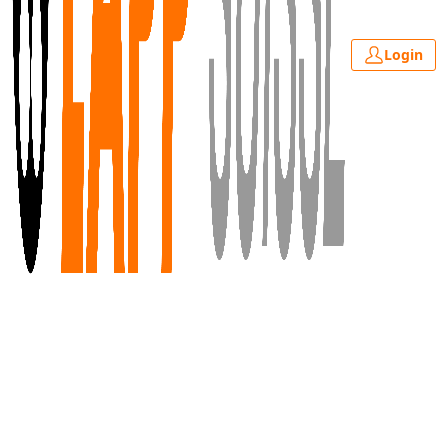
Login