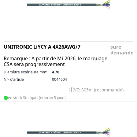
UNITRONIC LiYCY A 4X26AWG/7
sure
demande
Remarque : A partir de Mi-2026, le marquage
CSA sera progressivement
Diamètre extérieure mm:
4.70
Nr- d'article
0044604
VE: 305m (recommandé)
en stock Stuttgart (environ 5 jours)