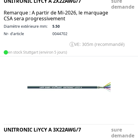
UNITRONIC LiYCY A 2X22AWG/7
sure
demande
Remarque : A partir de Mi-2026, le marquage
CSA sera progressivement
Diamètre extérieure mm:
5.50
Nr- d'article
0044702
VE: 305m (recommandé)
en stock Stuttgart (environ 5 jours)
UNITRONIC LiYCY A 3X22AWG/7
sure
demande