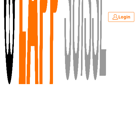
Login