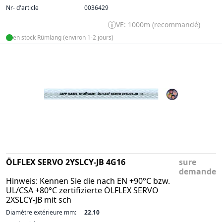
Nr- d'article
0036429
VE: 1000m (recommandé)
en stock Rümlang (environ 1-2 jours)
ÖLFLEX SERVO 2YSLCY-JB 4G16
sure
demande
Hinweis: Kennen Sie die nach EN +90°C bzw.
UL/CSA +80°C zertifizierte ÖLFLEX SERVO
2XSLCY-JB mit sch
Diamètre extérieure mm:
22.10