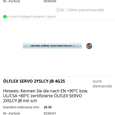
Nr- d'article
0036430
VE: 1500m (recommandé)
en stock Stuttgart (environ 5 jours)
ÖLFLEX SERVO 2YSLCY-JB 4G25
sure
demande
Hinweis: Kennen Sie die nach EN +90°C bzw.
UL/CSA +80°C zertifizierte ÖLFLEX SERVO
2XSLCY-JB mit sch
Diamètre extérieure mm:
26.30
Nr- d'article
0036431