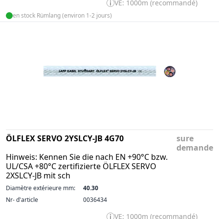
VE: 1000m (recommandé)
en stock Rümlang (environ 1-2 jours)
ÖLFLEX SERVO 2YSLCY-JB 4G70
sure
demande
Hinweis: Kennen Sie die nach EN +90°C bzw.
UL/CSA +80°C zertifizierte ÖLFLEX SERVO
2XSLCY-JB mit sch
Diamètre extérieure mm:
40.30
Nr- d'article
0036434
VE: 1000m (recommandé)