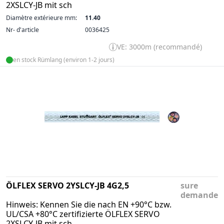
2XSLCY-JB mit sch
Diamètre extérieure mm:
11.40
Nr- d'article
0036425
VE: 3000m (recommandé)
en stock Rümlang (environ 1-2 jours)
ÖLFLEX SERVO 2YSLCY-JB 4G2,5
sure
demande
Hinweis: Kennen Sie die nach EN +90°C bzw.
UL/CSA +80°C zertifizierte ÖLFLEX SERVO
2XSLCY-JB mit sch