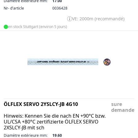
Diamètre extérieure mm:
17.00
Nr- d'article
0036428
VE: 2000m (recommandé)
en stock Stuttgart (environ 5 jours)
ÖLFLEX SERVO 2YSLCY-JB 4G10
sure
demande
Hinweis: Kennen Sie die nach EN +90°C bzw.
UL/CSA +80°C zertifizierte ÖLFLEX SERVO
2XSLCY-JB mit sch
Diamètre extérieure mm:
19.60