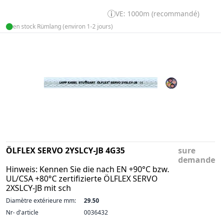
VE: 1000m (recommandé)
en stock Rümlang (environ 1-2 jours)
ÖLFLEX SERVO 2YSLCY-JB 4G35
sure
demande
Hinweis: Kennen Sie die nach EN +90°C bzw.
UL/CSA +80°C zertifizierte ÖLFLEX SERVO
2XSLCY-JB mit sch
Diamètre extérieure mm:
29.50
Nr- d'article
0036432