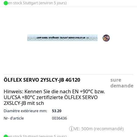
en stock Stuttgart (environ 5 jours)
ÖLFLEX SERVO 2YSLCY-JB 4G120
sure
demande
Hinweis: Kennen Sie die nach EN +90°C bzw.
UL/CSA +80°C zertifizierte ÖLFLEX SERVO
2XSLCY-JB mit sch
Diamètre extérieure mm:
53.20
Nr- d'article
0036436
VE: 500m (recommandé)
en stock Stuttgart (environ 5 jours)