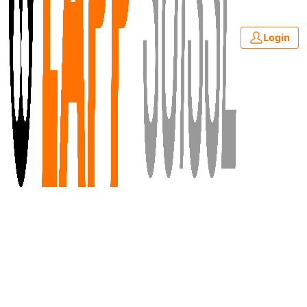
Login