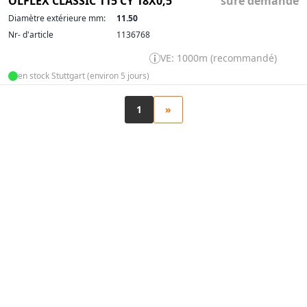
ÖLFLEX CLASSIC 115 CY 18X0,5
sure demande
Diamètre extérieure mm:
11.50
Nr- d'article
1136768
VE: 1000m (recommandé)
en stock Stuttgart (environ 5 jours)
1
»